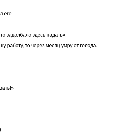
л его.
сто задолбало здесь падать».
у работу, то через месяц умру от голода.
мать!»
!