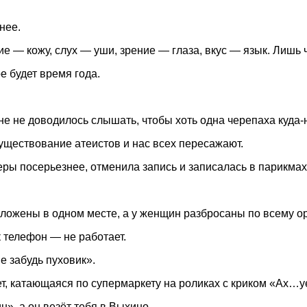
нее.
ие — кожу, слух — уши, зрение — глаза, вкус — язык. Лишь
е будет время года.
е не доводилось слышать, чтобы хоть одна черепаха куда-
 существование атеистов и нас всех пересажают.
еры посерьезнее, отменила запись и записалась в парикма
оложены в одном месте, а у женщин разбросаны по всему ор
к телефон — не работает.
е забудь пуховик».
ет, катающаяся по супермаркету на роликах с криком «Ах…уе
н», а он везёт тебя в Выхино.