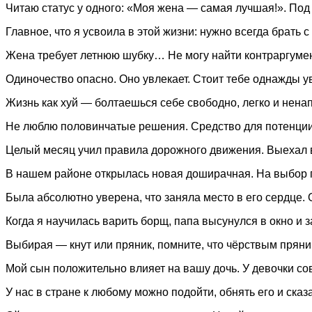
Читаю статус у одного: «Моя жена — самая лучшая!». Под 
Главное, что я усвоила в этой жизни: нужно всегда брать 
Жена требует летнюю шубку… Не могу найти контраргуме
Одиночество опасно. Оно увлекает. Стоит тебе однажды ув
Жизнь как хуй — болтаешься себе свободно, легко и не
Не люблю половинчатые решения. Средство для потенции,
Целый месяц учил правила дорожного движения. Выехал в
В нашем районе открылась новая доширачная. На выбор 
Была абсолютно уверена, что заняла место в его сердце. 
Когда я научилась варить борщ, папа высунулся в окно и 
Выбирая — кнут или пряник, помните, что чёрствым пряни
Мой сын положительно влияет на вашу дочь. У девочки с
У нас в стране к любому можно подойти, обнять его и сказ