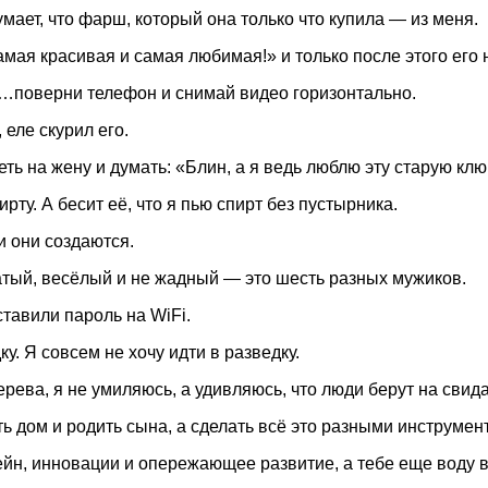
мает, что фарш, который она только что купила — из меня.
мая красивая и самая любимая!» и только после этого его 
 …поверни телефон и снимай видео горизонтально.
еле скурил его.
ть на жену и думать: «Блин, а я ведь люблю эту старую кл
ирту. А бесит её, что я пью спирт без пустырника.
и они создаются.
гатый, весёлый и не жадный — это шесть разных мужиков.
ставили пароль на WiFi.
. Я совсем не хочу идти в разведку.
рева, я не умиляюсь, а удивляюсь, что люди берут на свид
ь дом и родить сына, а сделать всё это разными инструмен
йн, инновации и опережающее развитие, а тебе еще воду в 