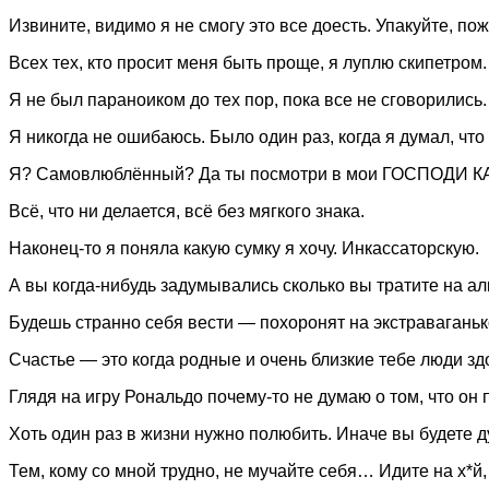
Извините, видимо я не смогу это все доесть. Упакуйте, по
Всех тех, кто просит меня быть проще, я луплю скипетром.
Я не был параноиком до тех пор, пока все не сговорились.
Я никогда не ошибаюсь. Было один раз, когда я думал, чт
Я? Самовлюблённый? Да ты посмотри в мои ГОСПОДИ КА
Всё, что ни делается, всё без мягкого знака.
Наконец-то я поняла какую сумку я хочу. Инкассаторскую.
А вы когда-нибудь задумывались сколько вы тратите на ал
Будешь странно себя вести — похоронят на экстравагань
Счастье — это когда родные и очень близкие тебе люди з
Глядя на игру Рональдо почему-то не думаю о том, что он 
Хоть один раз в жизни нужно полюбить. Иначе вы будете ду
Тем, кому со мной трудно, не мучайте себя… Идите на х*й,