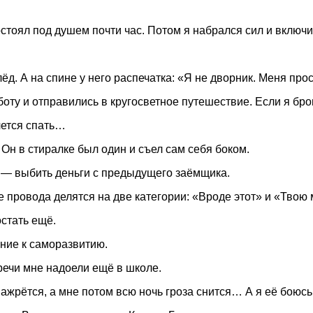
остоял под душем почти час. Потом я набрался сил и включи
ёд. А на спине у него распечатка: «Я не дворник. Меня про
оту и отправились в кругосветное путешествие. Если я брош
очется спать…
н в стиралке был один и съел сам себя боком.
 — выбить деньги с предыдущего заёмщика.
е провода делятся на две категории: «Вроде этот» и «Твою 
остать ещё.
ние к саморазвитию.
тречи мне надоели ещё в школе.
нажрётся, а мне потом всю ночь гроза снится… А я её боюсь