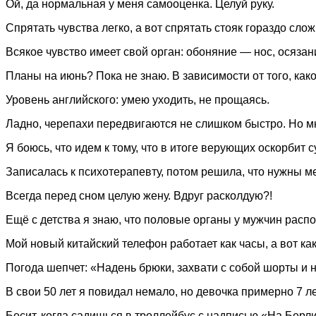
Ой, да нормальная у меня самооценка. Целуй руку.
Спрятать чувства легко, а вот спрятать стояк гораздо слож
Всякое чувство имеет свой орган: обоняние — нос, осязан
Планы на июнь? Пока не знаю. В зависимости от того, како
Уровень английского: умею уходить, не прощаясь.
Ладно, черепахи передвигаются не слишком быстро. Но мн
Я боюсь, что идем к тому, что в итоге верующих оскорбит
Записалась к психотерапевту, потом решила, что нужны м
Всегда перед сном целую жену. Вдруг расколдую?!
Ещё с детства я знаю, что половые органы у мужчин расп
Мой новый китайский телефон работает как часы, а вот ка
Погода шепчет: «Надень брюки, захвати с собой шорты и н
В свои 50 лет я повидал немало, но девочка примерно 7 л
Бесит, когда садишься в троллейбус с надписью «На Берли