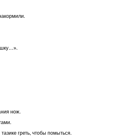
накормили.
юшку…».
ания нож.
тами.
тазике греть, чтобы помыться.