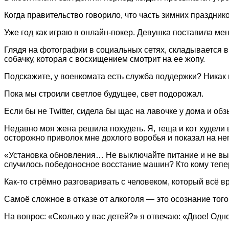
Когда правительство говорило, что часть зимних праздников
Уже год как играю в онлайн-покер. Девушка поставила мен
Глядя на фотографии в социальных сетях, складывается вп
собачку, которая с восхищением смотрит на ее жопу.
Подскажите, у военкомата есть служба поддержки? Никак н
Пока мы строили светлое будущее, свет подорожал.
Если бы не Twitter, сидела бы щас на лавочке у дома и о
Недавно моя жена решила похудеть. Я, теща и кот худели в
осторожно приволок мне дохлого воробья и показал на нег
«Установка обновления… Не выключайте питание и не выдё
случилось победоносное восстание машин? Кто кому тепе
Как-то стрёмно разговаривать с человеком, который всё вр
Самоё сложное в отказе от алкоголя — это осознание того, 
На вопрос: «Сколько у вас детей?» я отвечаю: «Двое! Одно