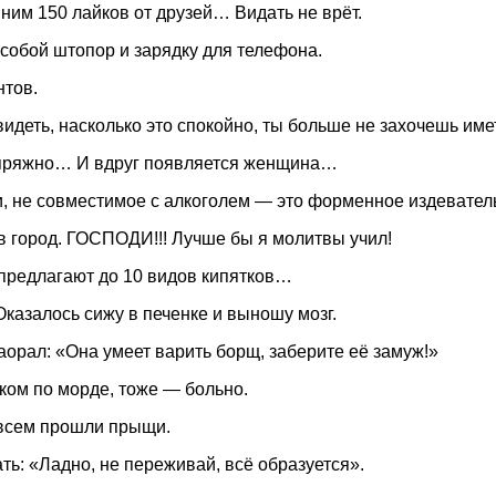
ним 150 лайков от друзей… Видать не врёт.
с собой штопор и зарядку для телефона.
нтов.
идеть, насколько это спокойно, ты больше не захочешь име
напряжно… И вдруг появляется женщина…
 не совместимое с алкоголем — это форменное издевательс
 город. ГОСПОДИ!!! Лучше бы я молитвы учил!
предлагают до 10 видов кипятков…
Оказалось сижу в печенке и выношу мозг.
заорал: «Она умеет варить борщ, заберите её замуж!»
ком по морде, тоже — больно.
овсем прошли прыщи.
ать: «Ладно, не переживай, всё образуется».