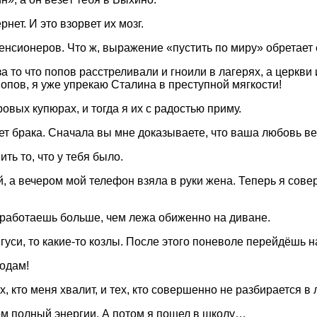
нет. И это взорвет их мозг.
енсионеров. Что ж, выражение «пустить по миру» обретает
 то что попов расстреливали и гноили в лагерях, а церкви
пов, я уже упрекаю Сталина в преступной мягкости!
овых купюрах, и тогда я их с радостью приму.
т брака. Сначала вы мне доказываете, что ваша любовь веч
ить то, что у тебя было.
й, а вечером мой телефон взяла в руки жена. Теперь я со
заработаешь больше, чем лежа обиженно на диване.
уси, то какие-то козлы. После этого поневоле перейдёшь на
годам!
, кто меня хвалит, и тех, кто совершенно не разбирается в 
ом полный энергии. А потом я пошел в школу…