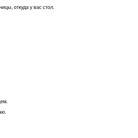
ицы, откуда у вас стол.
дем.
аю.