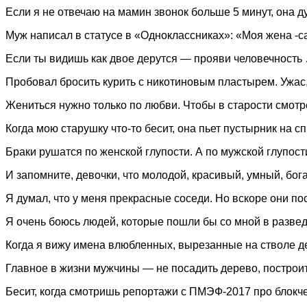
Если я не отвечаю на мамин звонок больше 5 минут, она ду
Муж написал в статусе в «Одноклассниках»: «Моя жена -са
Если ты видишь как двое дерутся — прояви человечность
Пробовал бросить курить с никотиновым пластырем. Ужас, 
Жениться нужно только по любви. Чтобы в старости смотре
Когда мою старушку что-то бесит, она пьет пустырник на сп
Браки рушатся по женской глупости. А по мужской глупост
И запомните, девочки, что молодой, красивый, умный, бо
Я думал, что у меня прекрасные соседи. Но вскоре они по
Я очень боюсь людей, которые пошли бы со мной в разведку
Когда я вижу имена влюбленных, вырезанные на стволе де
Главное в жизни мужчины — не посадить дерево, построит
Бесит, когда смотришь репортажи с ПМЭФ-2017 про блокче