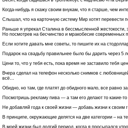
Когда-нибудь я скажу своим внукам, что я старше, чем интер
Слышал, что на карточную систему Мир хотят перевести п
Раньше я упрекал Сталина в бессмысленной жестокости, за
Но посмотрев на бесчинство и мракобесие современных по
Если хотите давать мне советы, то пишите их на стодоллар
Подарок на свадьбу правильнее было бы дарить через 5 ле
Цени то, что у тебя есть, пока время не заставило тебя цен
Вчера сделал на телефон несколько снимков с любовнице
всё…
Обидно, но там, где платят до обидного мало, все равно 
Посмотришь рекламу пива — а там его делают то какие-то г
Не добавляй года к своей жизни — добавь жизни к своим 
В принципе, окружающие делятся на две категории – на тех
В моей жизни был долгий период, когда я просыпался утр